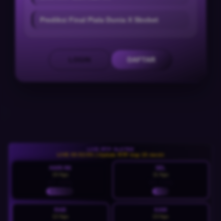
Prediksi Final Piala Dunia X Sbobet
LOGIN
DAFTAR
Layer Popup Close
LIVE RTP SLOT88
LIVE 03:52:57 | Update RTP tiap 15 menit
HARI INI
SEL
10 Agu
11 Agu
87.49%
95.73%
NORMAL
HOT
RAB
KAM
12 Agu
13 Agu