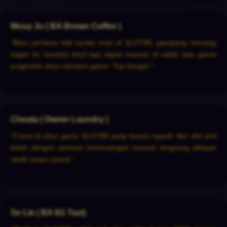
Mouy Ju ( BA Brown Coffee )
★★★★★
"Baru pertama kali nyoba main di SLOT88, gampang menang
baget ini, taruhan kecil tapi dapat maxwin di salah satu game
pragmatic zeus olympus gacor. Top banget."
2026-06-12
Cheata ( Owner Laundry )
★★★★☆
"Cuma di situs gacor SLOT88 yang berani ngasih fitur slot anti
kalah dengan jaminan kemenangan maxwin langsung dibayar
wede tanpa syarat."
2026-06-18
Se Lie ( BA N1 Taxi)
★★★★★