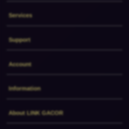
Buka
Services
Buka
Support
Buka
Account
Buka
Information
Buka
About LINK GACOR