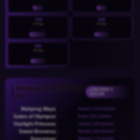
97.13%
96.21%
HOT
HOT
JUM
SAB
14 Agu
15 Agu
88.84%
92.65%
NORMAL
STABIL
MIN
16 Agu
91.01%
STABIL
Bocoran Pola RTP Hari
● MAXWIN X
GACOR
Ini
Mahjong Ways
74%
Medan | 1250 pemain
Gates of Olympus
91%
Bogor | 921 pemain
Starlight Princess
88%
Jakarta | 835 pemain
Sweet Bonanza
99%
Bangka | 804 pemain
Spaceman
64%
Malang | 774 pemain