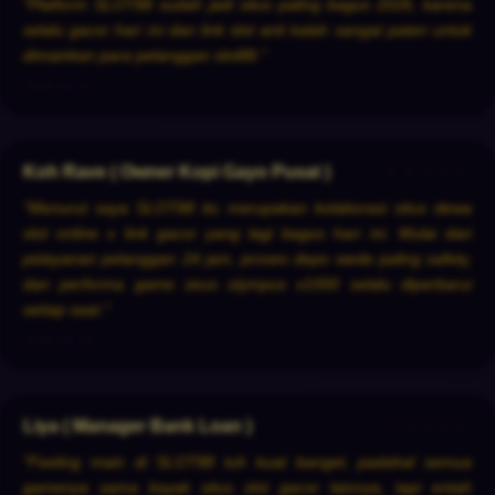
"Platform SLOT88 sudah jadi situs paling bagus 2026, karena
selalu gacor hari ini dan link slot anti kalah sangat paten untuk
dimainkan para pelanggan slot88."
2026-06-22
Koh Rave ( Owner Kopi Gayo Pusat )
★★★★★
"Menurut saya SLOT88 itu merupakan kolaborasi situs dewa
slot online x link gacor yang lagi bagus hari ini. Mulai dari
pelayanan pelanggan 24 jam, proses depo wede paling safety,
dan performa game zeus olympus x1000 selalu diperbarui
setiap saat."
2026-06-25
Liya ( Manager Bank Loan )
★★★★★
"Feeling main di SLOT88 tuh kuat banget, padahal semua
gamenya sama kayak situs slot gacor lainnya, tapi entah