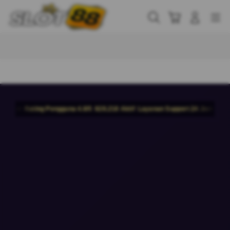
Skip
to
Cari
Troli
Login
Navigation
content
Buka Info Lebih Lanjut
gguna 4.8/5
828.218 Aktif
Layanan Support 24 Jam Non-Stop